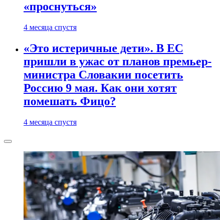
«проснуться»
4 месяца спустя
«Это истеричные дети». В ЕС
пришли в ужас от планов премьер-
министра Словакии посетить
Россию 9 мая. Как они хотят
помешать Фицо?
4 месяца спустя