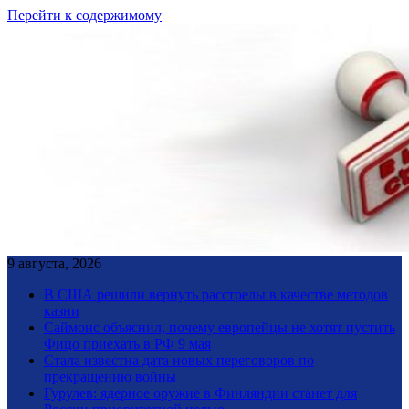
Перейти к содержимому
9 августа, 2026
В США решили вернуть расстрелы в качестве методов
казни
Саймонс объяснил, почему европейцы не хотят пустить
Фицо приехать в РФ 9 мая
Стала известна дата новых переговоров по
прекращению войны
Гурулев: ядерное оружие в Финляндии станет для