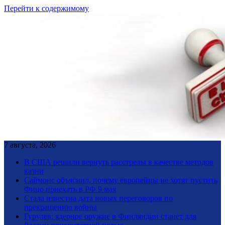
Перейти к содержимому
7 августа, 2026
В США решили вернуть расстрелы в качестве методов
казни
Саймонс объяснил, почему европейцы не хотят пустить
Фицо приехать в РФ 9 мая
Стала известна дата новых переговоров по
прекращению войны
Гурулев: ядерное оружие в Финляндии станет для