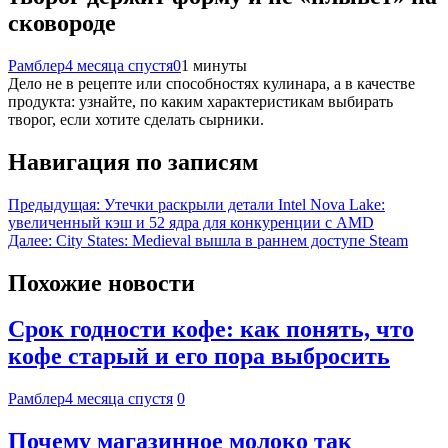
сковороде
Рамблер
4 месяца спустя
0
1 минуты
Дело не в рецепте или способностях кулинара, а в качестве
продукта: узнайте, по каким характеристикам выбирать
творог, если хотите сделать сырники.
Навигация по записям
Предыдущая:
Утечки раскрыли детали Intel Nova Lake:
увеличенный кэш и 52 ядра для конкуренции с AMD
Далее:
City States: Medieval вышла в раннем доступе Steam
Похожие новости
Срок годности кофе: как понять, что
кофе старый и его пора выбросить
Рамблер
4 месяца спустя
0
Почему магазинное молоко так