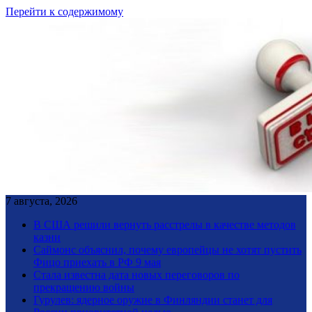
Перейти к содержимому
7 августа, 2026
В США решили вернуть расстрелы в качестве методов
казни
Саймонс объяснил, почему европейцы не хотят пустить
Фицо приехать в РФ 9 мая
Стала известна дата новых переговоров по
прекращению войны
Гурулев: ядерное оружие в Финляндии станет для