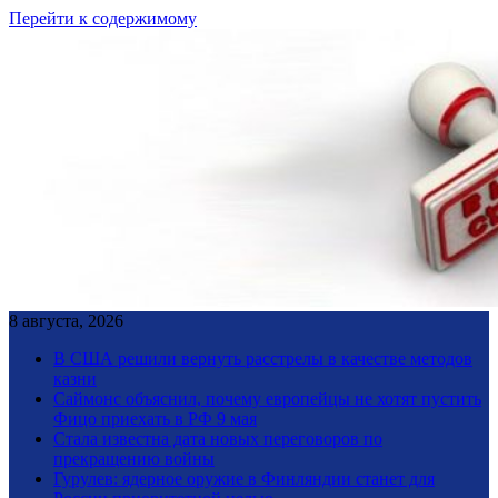
Перейти к содержимому
8 августа, 2026
В США решили вернуть расстрелы в качестве методов
казни
Саймонс объяснил, почему европейцы не хотят пустить
Фицо приехать в РФ 9 мая
Стала известна дата новых переговоров по
прекращению войны
Гурулев: ядерное оружие в Финляндии станет для