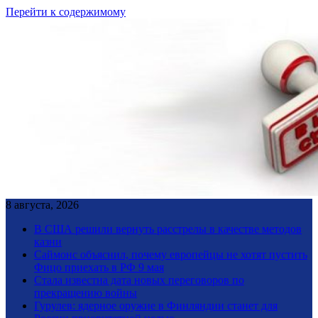
Перейти к содержимому
8 августа, 2026
В США решили вернуть расстрелы в качестве методов
казни
Саймонс объяснил, почему европейцы не хотят пустить
Фицо приехать в РФ 9 мая
Стала известна дата новых переговоров по
прекращению войны
Гурулев: ядерное оружие в Финляндии станет для