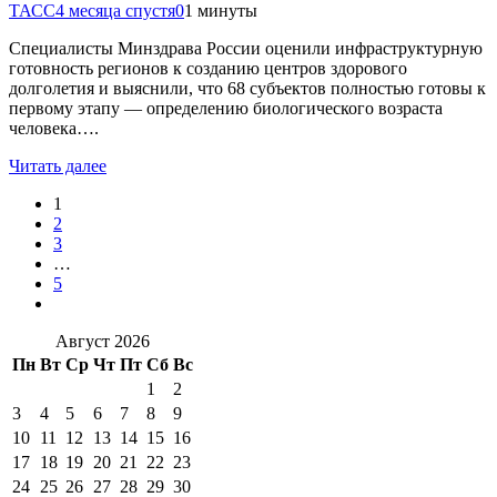
ТАСС
4 месяца спустя
0
1 минуты
Специалисты Минздрава России оценили инфраструктурную
готовность регионов к созданию центров здорового
долголетия и выяснили, что 68 субъектов полностью готовы к
первому этапу — определению биологического возраста
человека….
Читать далее
1
2
3
…
5
Август 2026
Пн
Вт
Ср
Чт
Пт
Сб
Вс
1
2
3
4
5
6
7
8
9
10
11
12
13
14
15
16
17
18
19
20
21
22
23
24
25
26
27
28
29
30