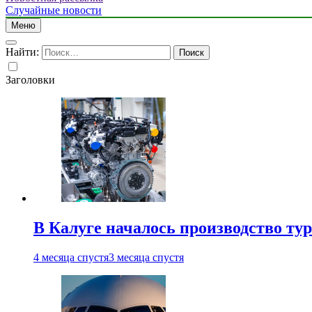
Случайные новости
Меню
Найти:
Заголовки
В Калуге началось производство ту
4 месяца спустя
3 месяца спустя