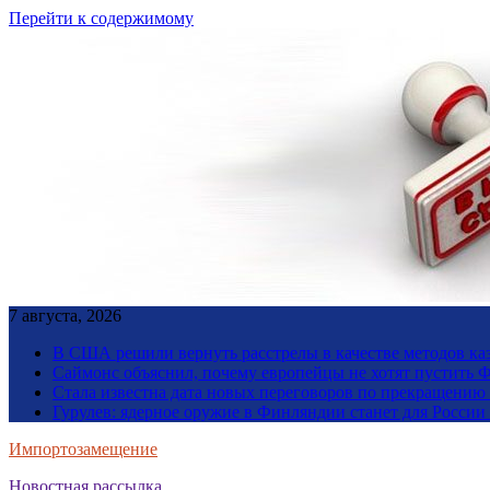
Перейти к содержимому
7 августа, 2026
В США решили вернуть расстрелы в качестве методов ка
Саймонс объяснил, почему европейцы не хотят пустить Ф
Стала известна дата новых переговоров по прекращению
Гурулев: ядерное оружие в Финляндии станет для Росси
Импортозамещение
Новостная рассылка