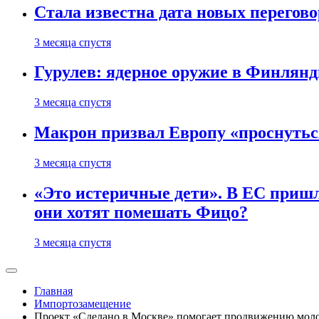
Стала известна дата новых перего
3 месяца спустя
Гурулев: ядерное оружие в Финлянд
3 месяца спустя
Макрон призвал Европу «проснутьс
3 месяца спустя
«Это истеричные дети». В ЕС пришл
они хотят помешать Фицо?
3 месяца спустя
Главная
Импортозамещение
Проект «Сделано в Москве» помогает продвижению мол