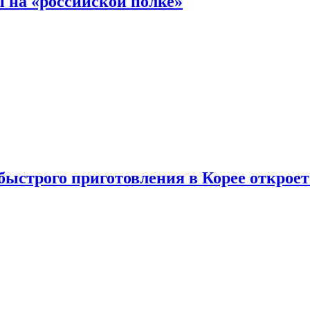
 на «российской полке»
ыстрого приготовления в Корее открое