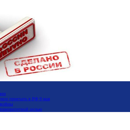
зни
ицо приехать в РФ 9 мая
 войны
и приоритетной целью