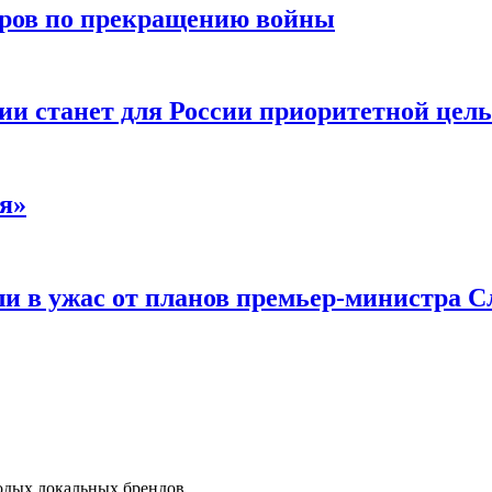
воров по прекращению войны
ии станет для России приоритетной цел
я»
и в ужас от планов премьер-министра С
одых локальных брендов