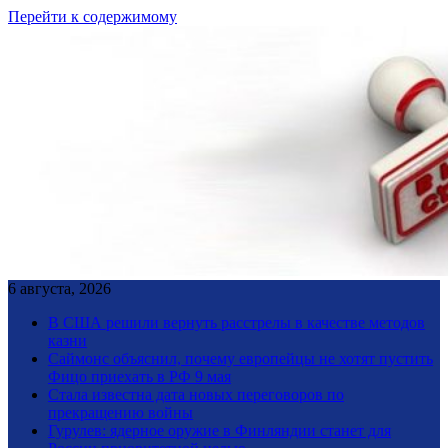
Перейти к содержимому
6 августа, 2026
В США решили вернуть расстрелы в качестве методов
казни
Саймонс объяснил, почему европейцы не хотят пустить
Фицо приехать в РФ 9 мая
Стала известна дата новых переговоров по
прекращению войны
Гурулев: ядерное оружие в Финляндии станет для