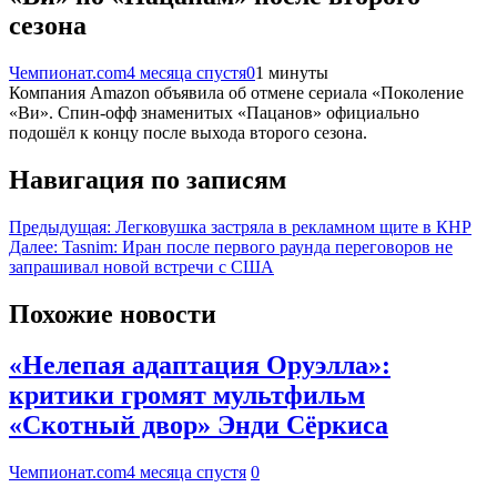
сезона
Чемпионат.com
4 месяца спустя
0
1 минуты
Компания Amazon объявила об отмене сериала «Поколение
«Ви». Спин-офф знаменитых «Пацанов» официально
подошёл к концу после выхода второго сезона.
Навигация по записям
Предыдущая:
Легковушка застряла в рекламном щите в КНР
Далее:
Tasnim: Иран после первого раунда переговоров не
запрашивал новой встречи с США
Похожие новости
«Нелепая адаптация Оруэлла»:
критики громят мультфильм
«Скотный двор» Энди Сёркиса
Чемпионат.com
4 месяца спустя
0