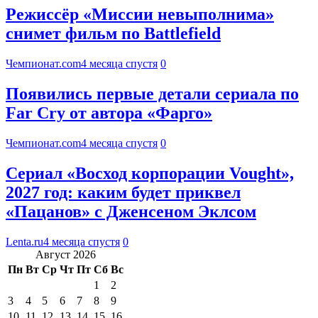
Режиссёр «Миссии невыполнима»
снимет фильм по Battlefield
Чемпионат.com
4 месяца спустя
0
Появились первые детали cериала по
Far Cry от автора «Фарго»
Чемпионат.com
4 месяца спустя
0
Сериал «Восход корпорации Vought»,
2027 год: каким будет приквел
«Пацанов» с Дженсеном Эклсом
Lenta.ru
4 месяца спустя
0
Август 2026
Пн
Вт
Ср
Чт
Пт
Сб
Вс
1
2
3
4
5
6
7
8
9
10
11
12
13
14
15
16