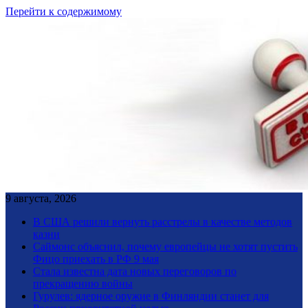
Перейти к содержимому
9 августа, 2026
В США решили вернуть расстрелы в качестве методов
казни
Саймонс объяснил, почему европейцы не хотят пустить
Фицо приехать в РФ 9 мая
Стала известна дата новых переговоров по
прекращению войны
Гурулев: ядерное оружие в Финляндии станет для