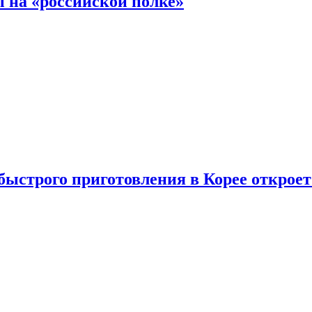
 на «российской полке»
ыстрого приготовления в Корее открое