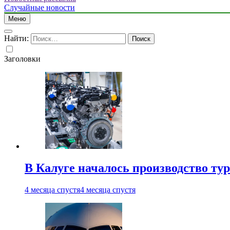
Случайные новости
Меню
Найти:
Заголовки
В Калуге началось производство ту
4 месяца спустя
4 месяца спустя