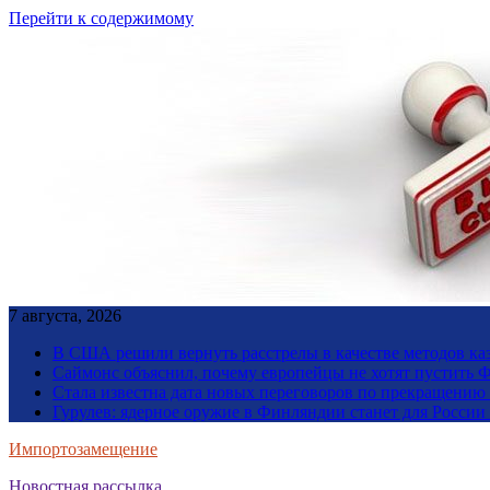
Перейти к содержимому
7 августа, 2026
В США решили вернуть расстрелы в качестве методов ка
Саймонс объяснил, почему европейцы не хотят пустить Ф
Стала известна дата новых переговоров по прекращению
Гурулев: ядерное оружие в Финляндии станет для Росси
Импортозамещение
Новостная рассылка