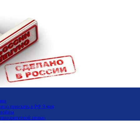
зни
ицо приехать в РФ 9 мая
 войны
и приоритетной целью