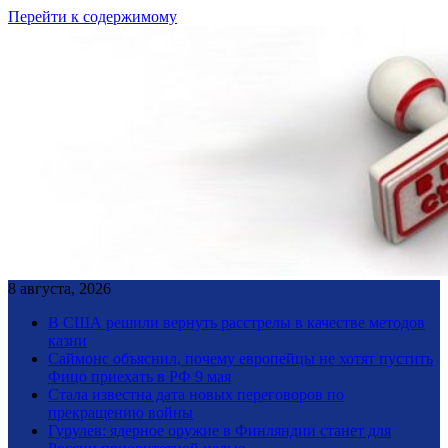
Перейти к содержимому
8 августа, 2026
В США решили вернуть расстрелы в качестве методов
казни
Саймонс объяснил, почему европейцы не хотят пустить
Фицо приехать в РФ 9 мая
Стала известна дата новых переговоров по
прекращению войны
Гурулев: ядерное оружие в Финляндии станет для