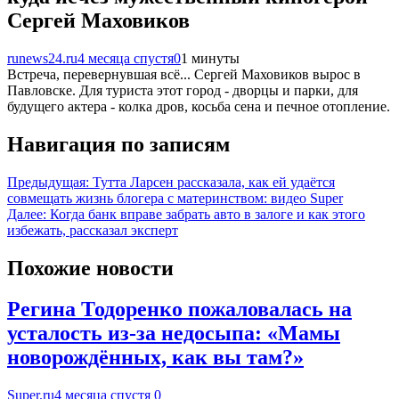
Сергей Маховиков
runews24.ru
4 месяца спустя
0
1 минуты
Встреча, перевернувшая всё... Сергей Маховиков вырос в
Павловске. Для туриста этот город - дворцы и парки, для
будущего актера - колка дров, косьба сена и печное отопление.
Навигация по записям
Предыдущая:
Тутта Ларсен рассказала, как ей удаётся
совмещать жизнь блогера с материнством: видео Super
Далее:
Когда банк вправе забрать авто в залоге и как этого
избежать, рассказал эксперт
Похожие новости
Регина Тодоренко пожаловалась на
усталость из-за недосыпа: «Мамы
новорождённых, как вы там?»
Super.ru
4 месяца спустя
0