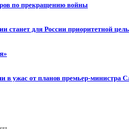
воров по прекращению войны
ии станет для России приоритетной цел
я»
и в ужас от планов премьер-министра С
есел