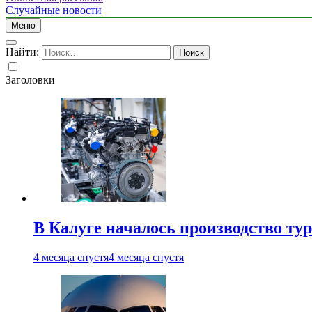
Случайные новости
Меню
Найти:
Заголовки
В Калуге началось производство ту
4 месяца спустя
4 месяца спустя