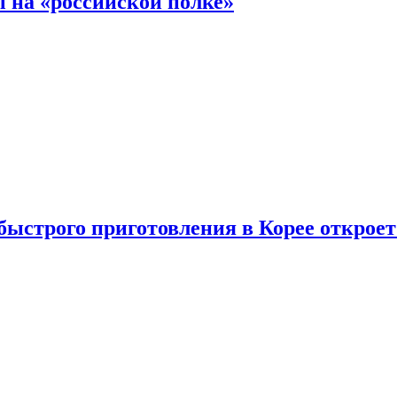
 на «российской полке»
ыстрого приготовления в Корее открое