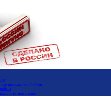
зни
ицо приехать в РФ 9 мая
 войны
и приоритетной целью