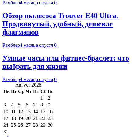
Рамблер
4 месяца спустя
0
Обзор пылесоса Trouver E40 Ultra.
Продвинутый, удобный, дешевле
флагманов
Рамблер
4 месяца спустя
0
Умные часы или фитнес-браслет: что
выбрать для жизни
Рамблер
4 месяца спустя
0
Август 2026
Пн
Вт
Ср
Чт
Пт
Сб
Вс
1
2
3
4
5
6
7
8
9
10
11
12
13
14
15
16
17
18
19
20
21
22
23
24
25
26
27
28
29
30
31