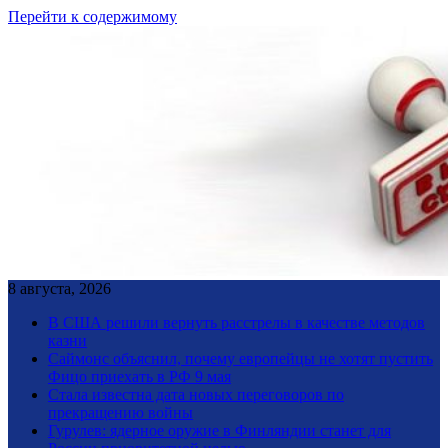
Перейти к содержимому
8 августа, 2026
В США решили вернуть расстрелы в качестве методов
казни
Саймонс объяснил, почему европейцы не хотят пустить
Фицо приехать в РФ 9 мая
Стала известна дата новых переговоров по
прекращению войны
Гурулев: ядерное оружие в Финляндии станет для