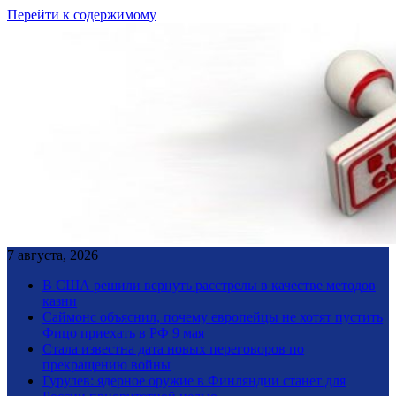
Перейти к содержимому
7 августа, 2026
В США решили вернуть расстрелы в качестве методов
казни
Саймонс объяснил, почему европейцы не хотят пустить
Фицо приехать в РФ 9 мая
Стала известна дата новых переговоров по
прекращению войны
Гурулев: ядерное оружие в Финляндии станет для