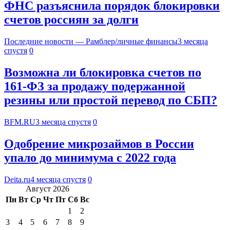
ФНС разъяснила порядок блокировки
счетов россиян за долги
Последние новости — Рамблер/личные финансы
3 месяца
спустя
0
Возможна ли блокировка счетов по
161-ФЗ за продажу подержанной
резины или простой перевод по СБП?
BFM.RU
3 месяца спустя
0
Одобрение микрозаймов в России
упало до минимума с 2022 года
Deita.ru
4 месяца спустя
0
Август 2026
Пн
Вт
Ср
Чт
Пт
Сб
Вс
1
2
3
4
5
6
7
8
9