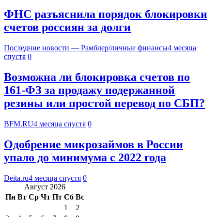
ФНС разъяснила порядок блокировки
счетов россиян за долги
Последние новости — Рамблер/личные финансы
4 месяца
спустя
0
Возможна ли блокировка счетов по
161-ФЗ за продажу подержанной
резины или простой перевод по СБП?
BFM.RU
4 месяца спустя
0
Одобрение микрозаймов в России
упало до минимума с 2022 года
Deita.ru
4 месяца спустя
0
Август 2026
Пн
Вт
Ср
Чт
Пт
Сб
Вс
1
2