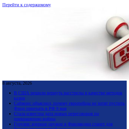
Перейти к содержимому
8 августа, 2026
В США решили вернуть расстрелы в качестве методов
казни
Саймонс объяснил, почему европейцы не хотят пустить
Фицо приехать в РФ 9 мая
Стала известна дата новых переговоров по
прекращению войны
Гурулев: ядерное оружие в Финляндии станет для