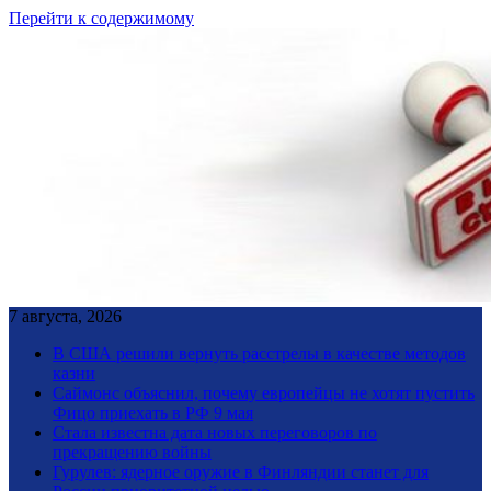
Перейти к содержимому
7 августа, 2026
В США решили вернуть расстрелы в качестве методов
казни
Саймонс объяснил, почему европейцы не хотят пустить
Фицо приехать в РФ 9 мая
Стала известна дата новых переговоров по
прекращению войны
Гурулев: ядерное оружие в Финляндии станет для