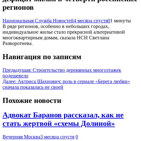
регионов
Национальная Служба Новостей
4 месяца спустя
0
1 минуты
В ряде регионов, особенно в небольших городах,
индивидуальное жилье стало прекрасной альтернативой
многоквартирным домам, сказала НСН Светлана
Разворотнева.
Навигация по записям
Предыдущая:
Строительство деревянных многоэтажек
подешевело
Далее:
Актриса Шахнович: роль в сериале «Берега любви»
сначала показалась не своей
Похожие новости
Адвокат Баранов рассказал, как не
стать жертвой «схемы Долиной»
Вечерняя Москва
3 месяца спустя
0