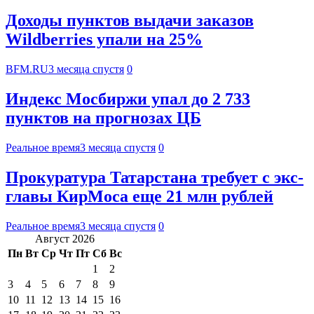
Доходы пунктов выдачи заказов
Wildberries упали на 25%
BFM.RU
3 месяца спустя
0
Индекс Мосбиржи упал до 2 733
пунктов на прогнозах ЦБ
Реальное время
3 месяца спустя
0
Прокуратура Татарстана требует с экс-
главы КирМоса еще 21 млн рублей
Реальное время
3 месяца спустя
0
Август 2026
Пн
Вт
Ср
Чт
Пт
Сб
Вс
1
2
3
4
5
6
7
8
9
10
11
12
13
14
15
16