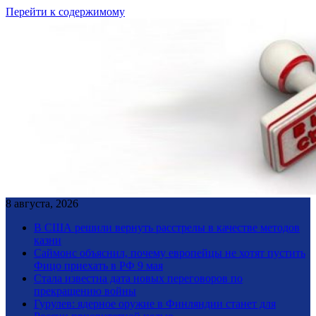
Перейти к содержимому
8 августа, 2026
В США решили вернуть расстрелы в качестве методов
казни
Саймонс объяснил, почему европейцы не хотят пустить
Фицо приехать в РФ 9 мая
Стала известна дата новых переговоров по
прекращению войны
Гурулев: ядерное оружие в Финляндии станет для