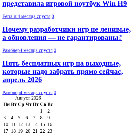
представила игровой ноутбук Win H9
Ferra.ru
4 месяца спустя
0
Почему разработчики игр не ленивые,
а обновления — не гарантированы?
Рамблер
4 месяца спустя
0
Пять бесплатных игр на выходные,
которые надо забрать прямо сейчас,
апрель 2026
Рамблер
4 месяца спустя
0
Август 2026
Пн
Вт
Ср
Чт
Пт
Сб
Вс
1
2
3
4
5
6
7
8
9
10
11
12
13
14
15
16
17
18
19
20
21
22
23