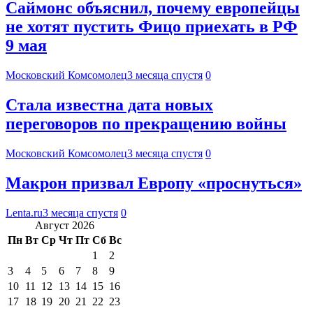
Саймонс объяснил, почему европейцы
не хотят пустить Фицо приехать в РФ
9 мая
Московский Комсомолец
3 месяца спустя
0
Стала известна дата новых
переговоров по прекращению войны
Московский Комсомолец
3 месяца спустя
0
Макрон призвал Европу «проснуться»
Lenta.ru
3 месяца спустя
0
Август 2026
Пн
Вт
Ср
Чт
Пт
Сб
Вс
1
2
3
4
5
6
7
8
9
10
11
12
13
14
15
16
17
18
19
20
21
22
23