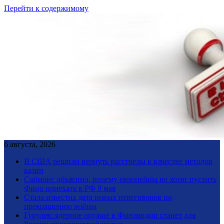
Перейти к содержимому
6 августа, 2026
В США решили вернуть расстрелы в качестве методов
казни
Саймонс объяснил, почему европейцы не хотят пустить
Фицо приехать в РФ 9 мая
Стала известна дата новых переговоров по
прекращению войны
Гурулев: ядерное оружие в Финляндии станет для