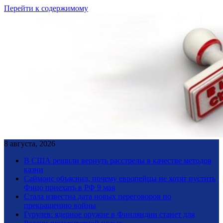
Перейти к содержимому
8 августа, 2026
В США решили вернуть расстрелы в качестве методов
казни
Саймонс объяснил, почему европейцы не хотят пустить
Фицо приехать в РФ 9 мая
Стала известна дата новых переговоров по
прекращению войны
Гурулев: ядерное оружие в Финляндии станет для