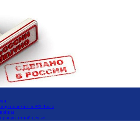
зни
ицо приехать в РФ 9 мая
 войны
и приоритетной целью