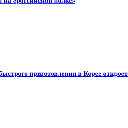
 на «российской полке»
ыстрого приготовления в Корее открое