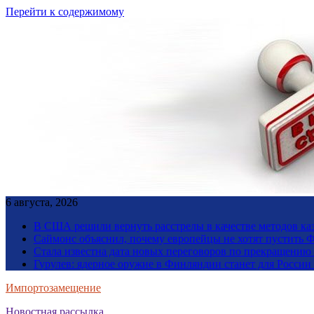
Перейти к содержимому
6 августа, 2026
В США решили вернуть расстрелы в качестве методов ка
Саймонс объяснил, почему европейцы не хотят пустить Ф
Стала известна дата новых переговоров по прекращению
Гурулев: ядерное оружие в Финляндии станет для Росси
Импортозамещение
Новостная рассылка