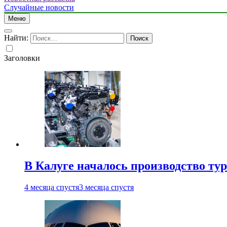
Случайные новости
Меню
Найти:
Заголовки
В Калуге началось производство ту
4 месяца спустя
3 месяца спустя