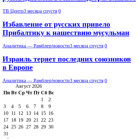
ТВ Центр
3 месяца спустя
0
Избавление от русских привело
Прибалтику к нашествию мусульман
Аналитика — Рамблер/новости
3 месяца спустя
0
Израиль теряет последних союзников
в Европе
Аналитика — Рамблер/новости
3 месяца спустя
0
Август 2026
Пн
Вт
Ср
Чт
Пт
Сб
Вс
1
2
3
4
5
6
7
8
9
10
11
12
13
14
15
16
17
18
19
20
21
22
23
24
25
26
27
28
29
30
31