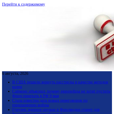
Перейти к содержимому
6 августа, 2026
В США решили вернуть расстрелы в качестве методов
казни
Саймонс объяснил, почему европейцы не хотят пустить
Фицо приехать в РФ 9 мая
Стала известна дата новых переговоров по
прекращению войны
Гурулев: ядерное оружие в Финляндии станет для