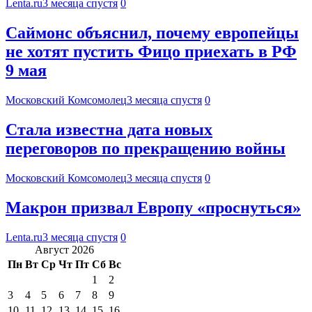
Lenta.ru
3 месяца спустя
0
Саймонс объяснил, почему европейцы
не хотят пустить Фицо приехать в РФ
9 мая
Московский Комсомолец
3 месяца спустя
0
Стала известна дата новых
переговоров по прекращению войны
Московский Комсомолец
3 месяца спустя
0
Макрон призвал Европу «проснуться»
Lenta.ru
3 месяца спустя
0
Август 2026
Пн
Вт
Ср
Чт
Пт
Сб
Вс
1
2
3
4
5
6
7
8
9
10
11
12
13
14
15
16