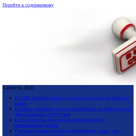
Перейти к содержимому
6 августа, 2026
В США решили вернуть расстрелы в качестве методов
казни
Саймонс объяснил, почему европейцы не хотят пустить
Фицо приехать в РФ 9 мая
Стала известна дата новых переговоров по
прекращению войны
Гурулев: ядерное оружие в Финляндии станет для