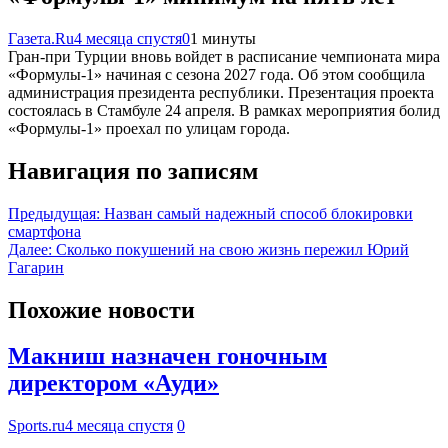
Газета.Ru
4 месяца спустя
0
1 минуты
Гран-при Турции вновь войдет в расписание чемпионата мира
«Формулы-1» начиная с сезона 2027 года. Об этом сообщила
администрация президента республики. Презентация проекта
состоялась в Стамбуле 24 апреля. В рамках мероприятия болид
«Формулы-1» проехал по улицам города.
Навигация по записям
Предыдущая:
Назван самый надежный способ блокировки
смартфона
Далее:
Сколько покушений на свою жизнь пережил Юрий
Гагарин
Похожие новости
Макниш назначен гоночным
директором «Ауди»
Sports.ru
4 месяца спустя
0