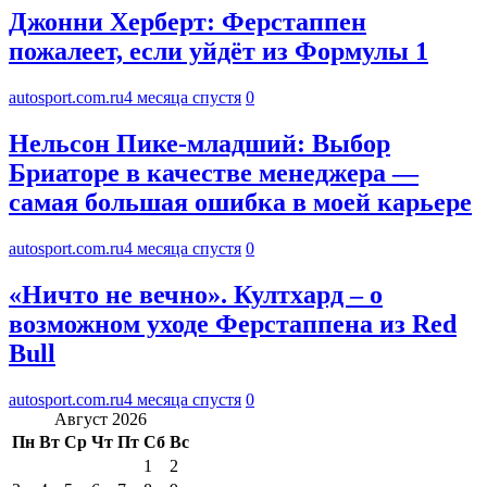
Джонни Херберт: Ферстаппен
пожалеет, если уйдёт из Формулы 1
autosport.com.ru
4 месяца спустя
0
Нельсон Пике-младший: Выбор
Бриаторе в качестве менеджера —
самая большая ошибка в моей карьере
autosport.com.ru
4 месяца спустя
0
«Ничто не вечно». Култхард – о
возможном уходе Ферстаппена из Red
Bull
autosport.com.ru
4 месяца спустя
0
Август 2026
Пн
Вт
Ср
Чт
Пт
Сб
Вс
1
2