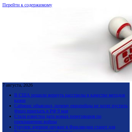
Перейти к содержимому
7 августа, 2026
В США решили вернуть расстрелы в качестве методов
казни
Саймонс объяснил, почему европейцы не хотят пустить
Фицо приехать в РФ 9 мая
Стала известна дата новых переговоров по
прекращению войны
Гурулев: ядерное оружие в Финляндии станет для