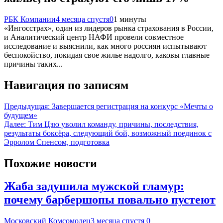
РБК Компании
4 месяца спустя
0
1 минуты
«Ингосстрах», один из лидеров рынка страхования в России,
и Аналитический центр НАФИ провели совместное
исследование и выяснили, как много россиян испытывают
беспокойство, покидая свое жилье надолго, каковы главные
причины таких...
Навигация по записям
Предыдущая:
Завершается регистрация на конкурс «Мечты о
будущем»
Далее:
Тим Цзю уволил команду, причины, последствия,
результаты боксёра, следующий бой, возможный поединок с
Эрролом Спенсом, подготовка
Похожие новости
Жаба задушила мужской гламур:
почему барбершопы повально пустеют
Московский Комсомолец
3 месяца спустя
0