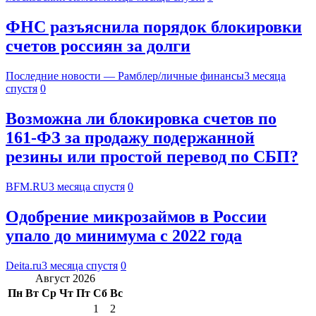
ФНС разъяснила порядок блокировки
счетов россиян за долги
Последние новости — Рамблер/личные финансы
3 месяца
спустя
0
Возможна ли блокировка счетов по
161-ФЗ за продажу подержанной
резины или простой перевод по СБП?
BFM.RU
3 месяца спустя
0
Одобрение микрозаймов в России
упало до минимума с 2022 года
Deita.ru
3 месяца спустя
0
Август 2026
Пн
Вт
Ср
Чт
Пт
Сб
Вс
1
2