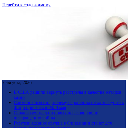
Перейти к содержимому
7 августа, 2026
В США решили вернуть расстрелы в качестве методов
казни
Саймонс объяснил, почему европейцы не хотят пустить
Фицо приехать в РФ 9 мая
Стала известна дата новых переговоров по
прекращению войны
Гурулев: ядерное оружие в Финляндии станет для