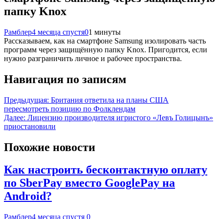
папку Knox
Рамблер
4 месяца спустя
0
1 минуты
Рассказываем, как на смартфоне Samsung изолировать часть
программ через защищённую папку Knox. Пригодится, если
нужно разграничить личное и рабочее пространства.
Навигация по записям
Предыдущая:
Британия ответила на планы США
пересмотреть позицию по Фолклендам
Далее:
Лицензию производителя игристого «Левъ Голицынъ»
приостановили
Похожие новости
Как настроить бесконтактную оплату
по SberPay вместо GooglePay на
Android?
Рамблер
4 месяца спустя
0