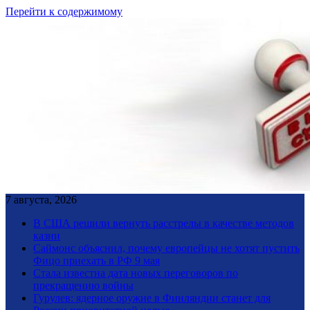
Перейти к содержимому
7 августа, 2026
В США решили вернуть расстрелы в качестве методов
казни
Саймонс объяснил, почему европейцы не хотят пустить
Фицо приехать в РФ 9 мая
Стала известна дата новых переговоров по
прекращению войны
Гурулев: ядерное оружие в Финляндии станет для