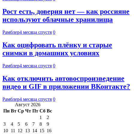
Рост есть, доверия нет — как россияне
используют облачные хранилища
Рамблер
4 месяца спустя
0
Как оцифровать плёнку и старые
снимки в домашних условиях
Рамблер
4 месяца спустя
0
Как отключить автовоспроизведение
видео и GIF в приложении ВКонтакте?
Рамблер
4 месяца спустя
0
Август 2026
Пн
Вт
Ср
Чт
Пт
Сб
Вс
1
2
3
4
5
6
7
8
9
10
11
12
13
14
15
16