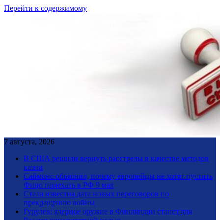
Перейти к содержимому
7 августа, 2026
В США решили вернуть расстрелы в качестве методов
казни
Саймонс объяснил, почему европейцы не хотят пустить
Фицо приехать в РФ 9 мая
Стала известна дата новых переговоров по
прекращению войны
Гурулев: ядерное оружие в Финляндии станет для