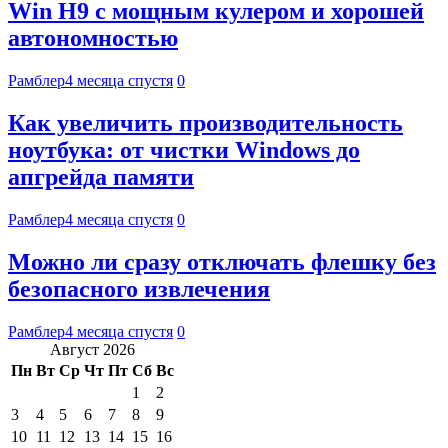
Win H9 с мощным кулером и хорошей
автономностью
Рамблер
4 месяца спустя
0
Как увеличить производительность
ноутбука: от чистки Windows до
апгрейда памяти
Рамблер
4 месяца спустя
0
Можно ли сразу отключать флешку без
безопасного извлечения
Рамблер
4 месяца спустя
0
Август 2026
Пн
Вт
Ср
Чт
Пт
Сб
Вс
1
2
3
4
5
6
7
8
9
10
11
12
13
14
15
16