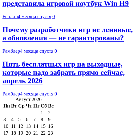
представила игровой ноутбук Win H9
Ferra.ru
4 месяца спустя
0
Почему разработчики игр не ленивые,
а обновления — не гарантированы?
Рамблер
4 месяца спустя
0
Пять бесплатных игр на выходные,
которые надо забрать прямо сейчас,
апрель 2026
Рамблер
4 месяца спустя
0
Август 2026
Пн
Вт
Ср
Чт
Пт
Сб
Вс
1
2
3
4
5
6
7
8
9
10
11
12
13
14
15
16
17
18
19
20
21
22
23