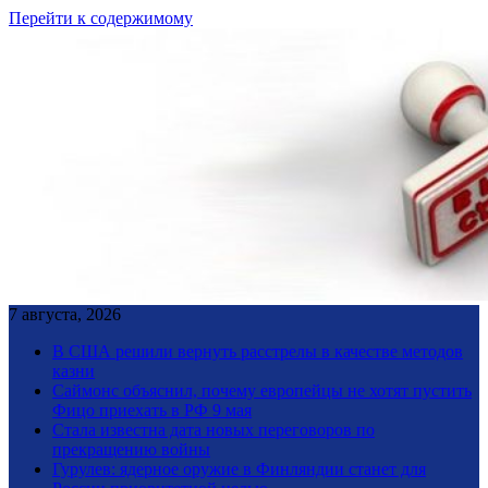
Перейти к содержимому
7 августа, 2026
В США решили вернуть расстрелы в качестве методов
казни
Саймонс объяснил, почему европейцы не хотят пустить
Фицо приехать в РФ 9 мая
Стала известна дата новых переговоров по
прекращению войны
Гурулев: ядерное оружие в Финляндии станет для