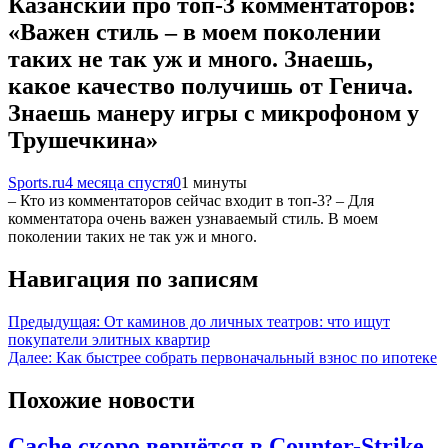
Казанский про топ-3 комментаторов:
«Важен стиль – в моем поколении
таких не так уж и много. Знаешь,
какое качество получишь от Генича.
Знаешь манеру игры с микрофоном у
Трушечкина»
Sports.ru
4 месяца спустя
0
1 минуты
– Кто из комментаторов сейчас входит в топ-3? – Для
комментатора очень важен узнаваемый стиль. В моем
поколении таких не так уж и много.
Навигация по записям
Предыдущая:
От каминов до личных театров: что ищут
покупатели элитных квартир
Далее:
Как быстрее собрать первоначальный взнос по ипотеке
Похожие новости
Cache скоро вернётся в Counter-Strike