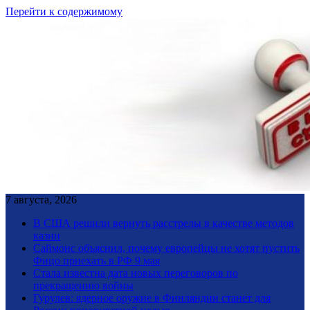
Перейти к содержимому
7 августа, 2026
В США решили вернуть расстрелы в качестве методов
казни
Саймонс объяснил, почему европейцы не хотят пустить
Фицо приехать в РФ 9 мая
Стала известна дата новых переговоров по
прекращению войны
Гурулев: ядерное оружие в Финляндии станет для