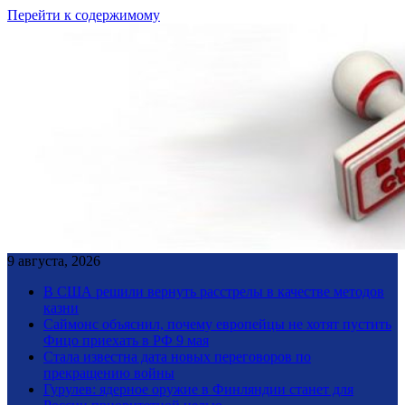
Перейти к содержимому
9 августа, 2026
В США решили вернуть расстрелы в качестве методов
казни
Саймонс объяснил, почему европейцы не хотят пустить
Фицо приехать в РФ 9 мая
Стала известна дата новых переговоров по
прекращению войны
Гурулев: ядерное оружие в Финляндии станет для