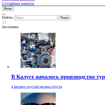
Случайные новости
Меню
Найти:
Заголовки
В Калуге началось производство ту
4 месяца спустя
4 месяца спустя