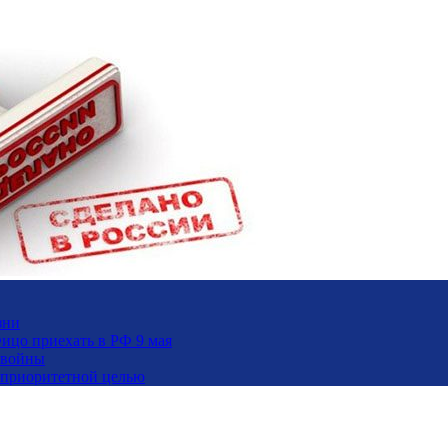
зни
ицо приехать в РФ 9 мая
 войны
и приоритетной целью