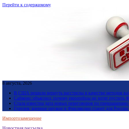
Перейти к содержимому
8 августа, 2026
В США решили вернуть расстрелы в качестве методов ка
Саймонс объяснил, почему европейцы не хотят пустить Ф
Стала известна дата новых переговоров по прекращению
Гурулев: ядерное оружие в Финляндии станет для Росси
Импортозамещение
Новостная рассылка