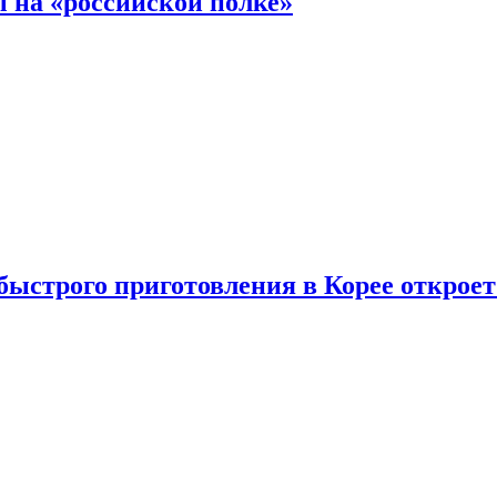
 на «российской полке»
ыстрого приготовления в Корее открое