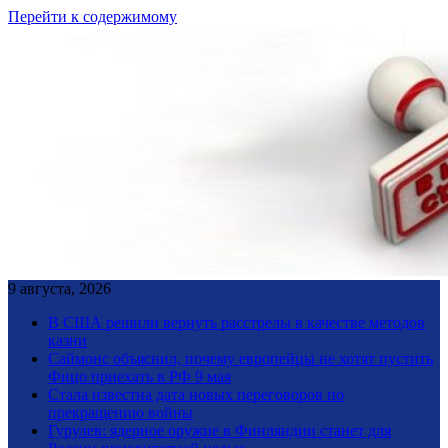
Перейти к содержимому
9 августа, 2026
В США решили вернуть расстрелы в качестве методов
казни
Саймонс объяснил, почему европейцы не хотят пустить
Фицо приехать в РФ 9 мая
Стала известна дата новых переговоров по
прекращению войны
Гурулев: ядерное оружие в Финляндии станет для