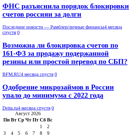
ФНС разъяснила порядок блокировки
счетов россиян за долги
Последние новости — Рамблер/личные финансы
4 месяца
спустя
0
Возможна ли блокировка счетов по
161-ФЗ за продажу подержанной
резины или простой перевод по СБП?
BFM.RU
4 месяца спустя
0
Одобрение микрозаймов в России
упало до минимума с 2022 года
Deita.ru
4 месяца спустя
0
Август 2026
Пн
Вт
Ср
Чт
Пт
Сб
Вс
1
2
3
4
5
6
7
8
9