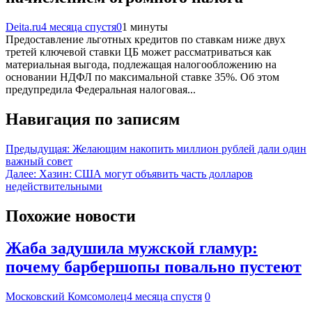
Deita.ru
4 месяца спустя
0
1 минуты
Предоставление льготных кредитов по ставкам ниже двух
третей ключевой ставки ЦБ может рассматриваться как
материальная выгода, подлежащая налогообложению на
основании НДФЛ по максимальной ставке 35%. Об этом
предупредила Федеральная налоговая...
Навигация по записям
Предыдущая:
Желающим накопить миллион рублей дали один
важный совет
Далее:
Хазин: США могут объявить часть долларов
недействительными
Похожие новости
Жаба задушила мужской гламур:
почему барбершопы повально пустеют
Московский Комсомолец
4 месяца спустя
0