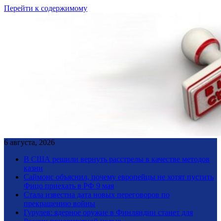
Перейти к содержимому
6 августа, 2026
В США решили вернуть расстрелы в качестве методов
казни
Саймонс объяснил, почему европейцы не хотят пустить
Фицо приехать в РФ 9 мая
Стала известна дата новых переговоров по
прекращению войны
Гурулев: ядерное оружие в Финляндии станет для