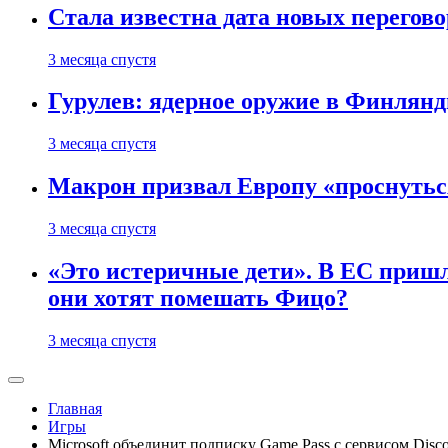
Стала известна дата новых перего
3 месяца спустя
Гурулев: ядерное оружие в Финлянд
3 месяца спустя
Макрон призвал Европу «проснутьс
3 месяца спустя
«Это истеричные дети». В ЕС пришл
они хотят помешать Фицо?
3 месяца спустя
Главная
Игры
Microsoft объединит подписку Game Pass с сервисом Disc