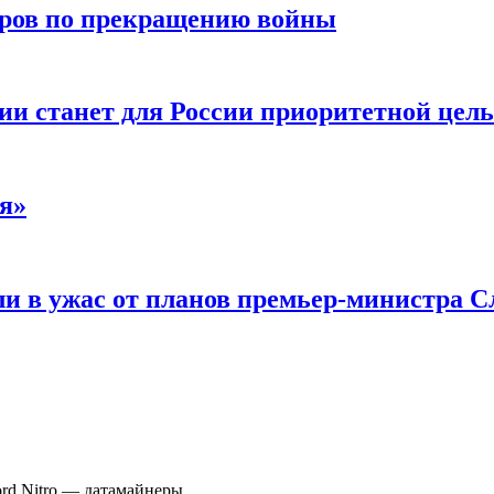
воров по прекращению войны
ии станет для России приоритетной цел
я»
и в ужас от планов премьер-министра С
ord Nitro — датамайнеры