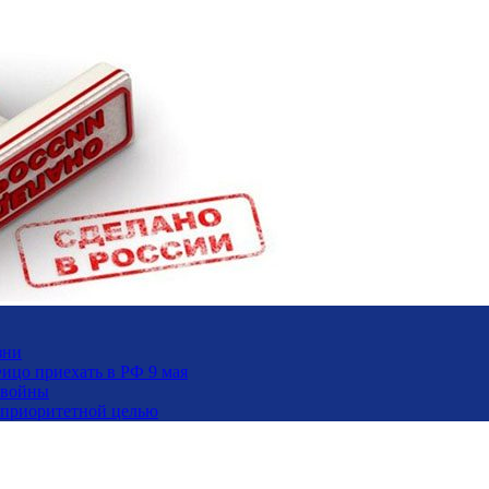
зни
ицо приехать в РФ 9 мая
 войны
и приоритетной целью