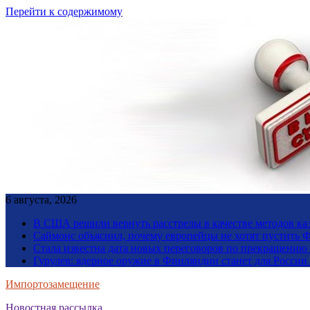
Перейти к содержимому
6 августа, 2026
В США решили вернуть расстрелы в качестве методов ка
Саймонс объяснил, почему европейцы не хотят пустить Ф
Стала известна дата новых переговоров по прекращению
Гурулев: ядерное оружие в Финляндии станет для Росси
Импортозамещение
Новостная рассылка