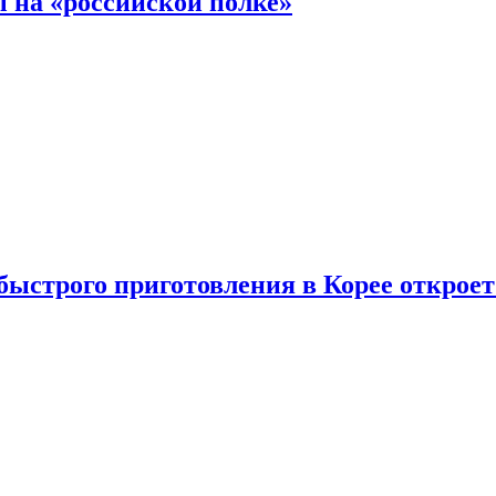
 на «российской полке»
ыстрого приготовления в Корее открое