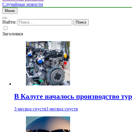
Случайные новости
Меню
Найти:
Заголовки
В Калуге началось производство ту
3 месяца спустя
3 месяца спустя