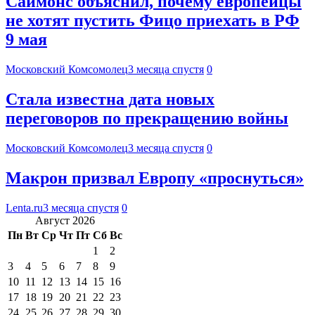
Саймонс объяснил, почему европейцы
не хотят пустить Фицо приехать в РФ
9 мая
Московский Комсомолец
3 месяца спустя
0
Стала известна дата новых
переговоров по прекращению войны
Московский Комсомолец
3 месяца спустя
0
Макрон призвал Европу «проснуться»
Lenta.ru
3 месяца спустя
0
Август 2026
Пн
Вт
Ср
Чт
Пт
Сб
Вс
1
2
3
4
5
6
7
8
9
10
11
12
13
14
15
16
17
18
19
20
21
22
23
24
25
26
27
28
29
30