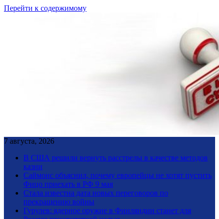
Перейти к содержимому
7 августа, 2026
В США решили вернуть расстрелы в качестве методов
казни
Саймонс объяснил, почему европейцы не хотят пустить
Фицо приехать в РФ 9 мая
Стала известна дата новых переговоров по
прекращению войны
Гурулев: ядерное оружие в Финляндии станет для