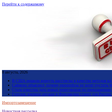
Перейти к содержимому
8 августа, 2026
В США решили вернуть расстрелы в качестве методов ка
Саймонс объяснил, почему европейцы не хотят пустить Ф
Стала известна дата новых переговоров по прекращению
Гурулев: ядерное оружие в Финляндии станет для Росси
Импортозамещение
Новостная рассылка