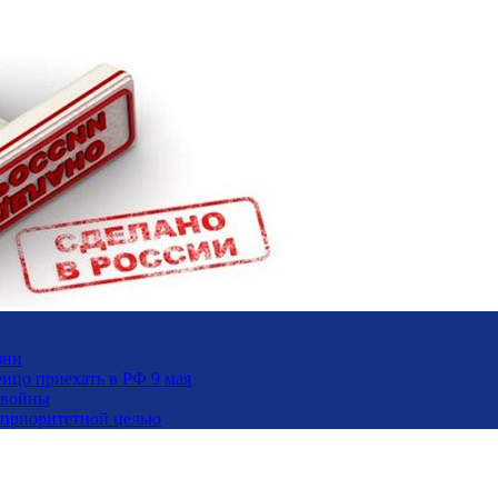
зни
ицо приехать в РФ 9 мая
 войны
и приоритетной целью