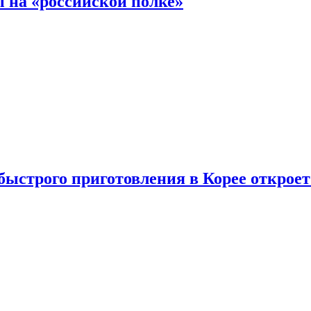
 на «российской полке»
ыстрого приготовления в Корее открое