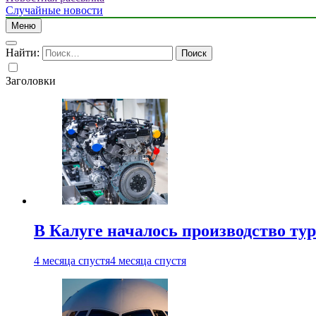
Случайные новости
Меню
Найти:
Заголовки
В Калуге началось производство ту
4 месяца спустя
4 месяца спустя