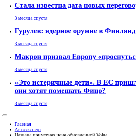
Стала известна дата новых перего
3 месяца спустя
Гурулев: ядерное оружие в Финлянд
3 месяца спустя
Макрон призвал Европу «проснутьс
3 месяца спустя
«Это истеричные дети». В ЕС пришл
они хотят помешать Фицо?
3 месяца спустя
Главная
Автоэксперт
Названа примерная цена обновленной Volga