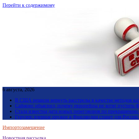
Перейти к содержимому
6 августа, 2026
В США решили вернуть расстрелы в качестве методов ка
Саймонс объяснил, почему европейцы не хотят пустить Ф
Стала известна дата новых переговоров по прекращению
Гурулев: ядерное оружие в Финляндии станет для Росси
Импортозамещение
Новостная рассылка