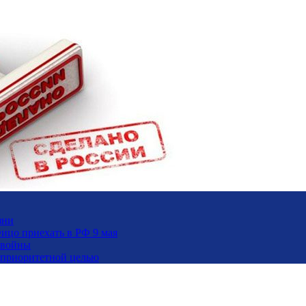
зни
ицо приехать в РФ 9 мая
 войны
и приоритетной целью