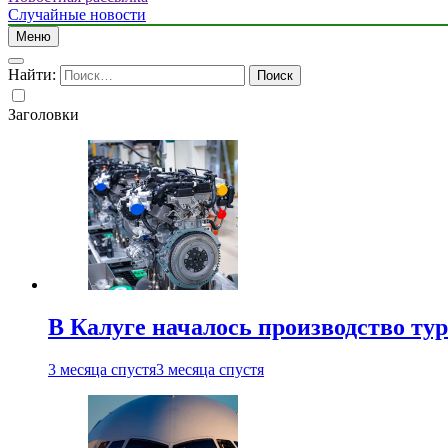
Случайные новости
Меню
Найти:
Заголовки
В Калуге началось производство ту
3 месяца спустя
3 месяца спустя