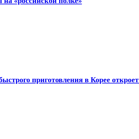
 на «российской полке»
ыстрого приготовления в Корее открое