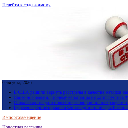
Перейти к содержимому
6 августа, 2026
В США решили вернуть расстрелы в качестве методов ка
Саймонс объяснил, почему европейцы не хотят пустить Ф
Стала известна дата новых переговоров по прекращению
Гурулев: ядерное оружие в Финляндии станет для Росси
Импортозамещение
Новостная рассылка