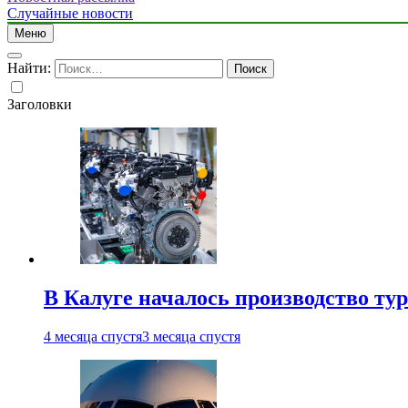
Случайные новости
Меню
Найти:
Заголовки
В Калуге началось производство ту
4 месяца спустя
3 месяца спустя