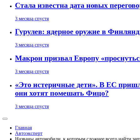
Стала известна дата новых перего
3 месяца спустя
Гурулев: ядерное оружие в Финлянд
3 месяца спустя
Макрон призвал Европу «проснутьс
3 месяца спустя
«Это истеричные дети». В ЕС пришл
они хотят помешать Фицо?
3 месяца спустя
Главная
Автоэксперт
Названы автомобили, к которым сложнее всего найти зап