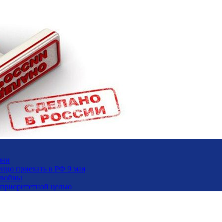
зни
ицо приехать в РФ 9 мая
 войны
и приоритетной целью