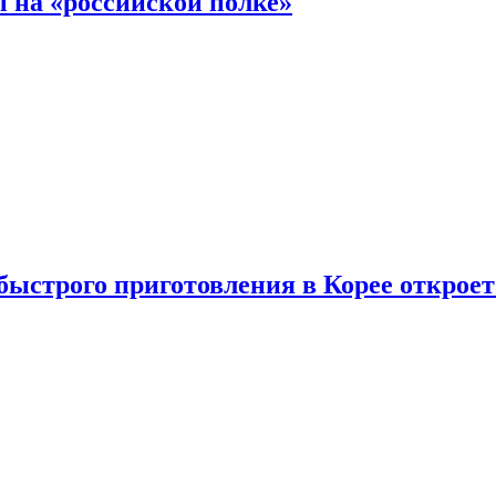
 на «российской полке»
ыстрого приготовления в Корее открое