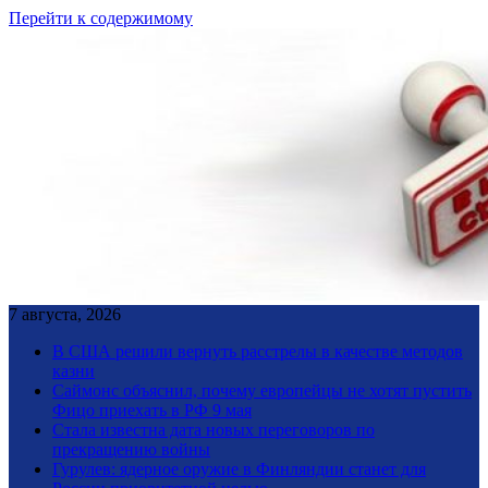
Перейти к содержимому
7 августа, 2026
В США решили вернуть расстрелы в качестве методов
казни
Саймонс объяснил, почему европейцы не хотят пустить
Фицо приехать в РФ 9 мая
Стала известна дата новых переговоров по
прекращению войны
Гурулев: ядерное оружие в Финляндии станет для