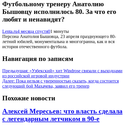
Футбольному тренеру Анатолию
Бышовцу исполнилось 80. За что его
любят и ненавидят?
Lenta.ru
4 месяца спустя
0
1 минуты
Персона Анатолия Бышовца, 23 апреля празднующего 80-
летний юбилей, монументальна и многогранна, как и вся
история отечественного футбола.
Навигация по записям
Предыдущая:
«Узбекский» хит Windrose связали с выходцами
из российской игровой индустрии
Далее:
Пока нельзя с уверенностью сказать, когда состоится
следующий бой Махачева, заявил его тренер
Похожие новости
Алексей Мересьев: что власть сделала
с легендарным летчиком в 90-е