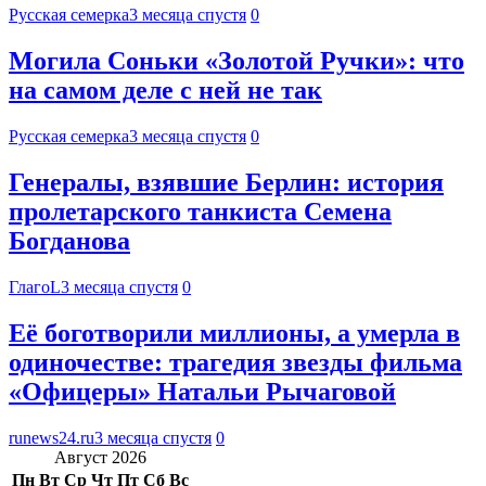
Русская семерка
3 месяца спустя
0
Могила Соньки «Золотой Ручки»: что
на самом деле с ней не так
Русская семерка
3 месяца спустя
0
Генералы, взявшие Берлин: история
пролетарского танкиста Семена
Богданова
ГлагоL
3 месяца спустя
0
Её боготворили миллионы, а умерла в
одиночестве: трагедия звезды фильма
«Офицеры» Натальи Рычаговой
runews24.ru
3 месяца спустя
0
Август 2026
Пн
Вт
Ср
Чт
Пт
Сб
Вс