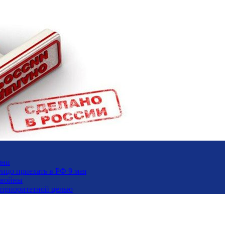
зни
ицо приехать в РФ 9 мая
 войны
и приоритетной целью