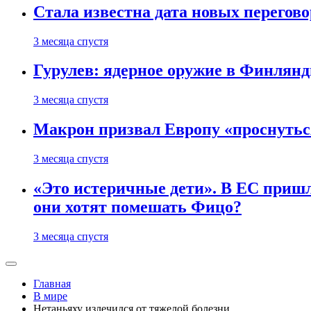
Стала известна дата новых перего
3 месяца спустя
Гурулев: ядерное оружие в Финлянд
3 месяца спустя
Макрон призвал Европу «проснутьс
3 месяца спустя
«Это истеричные дети». В ЕС пришл
они хотят помешать Фицо?
3 месяца спустя
Главная
В мире
Нетаньяху излечился от тяжелой болезни