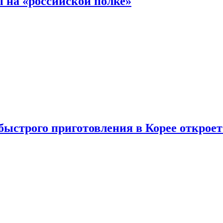
 на «российской полке»
ыстрого приготовления в Корее открое