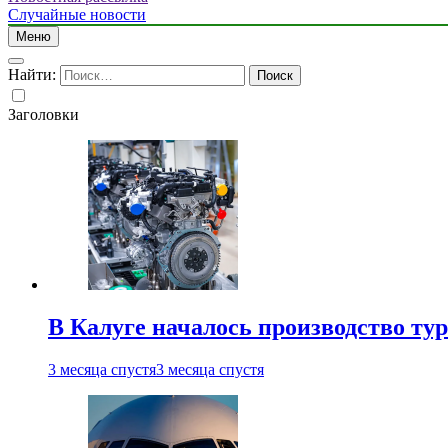
Случайные новости
Меню
Найти:
Заголовки
В Калуге началось производство ту
3 месяца спустя
3 месяца спустя