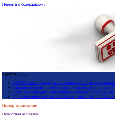
Перейти к содержимому
6 августа, 2026
В США решили вернуть расстрелы в качестве методов ка
Саймонс объяснил, почему европейцы не хотят пустить Ф
Стала известна дата новых переговоров по прекращению
Гурулев: ядерное оружие в Финляндии станет для Росси
Импортозамещение
Новостная рассылка