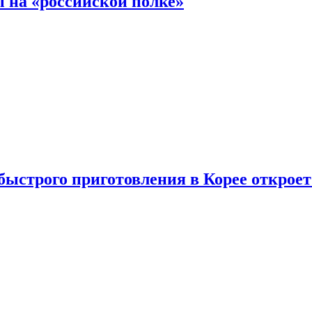
 на «российской полке»
ыстрого приготовления в Корее открое