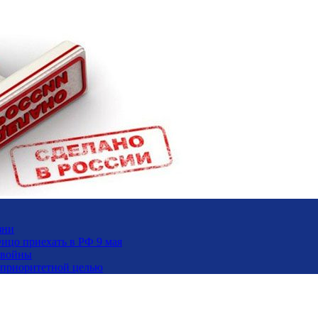
зни
ицо приехать в РФ 9 мая
 войны
и приоритетной целью