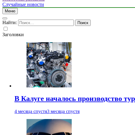
Случайные новости
Меню
Найти:
Заголовки
В Калуге началось производство ту
4 месяца спустя
3 месяца спустя