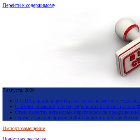
Перейти к содержимому
7 августа, 2026
В США решили вернуть расстрелы в качестве методов ка
Саймонс объяснил, почему европейцы не хотят пустить Ф
Стала известна дата новых переговоров по прекращению
Гурулев: ядерное оружие в Финляндии станет для Росси
Импортозамещение
Новостная рассылка