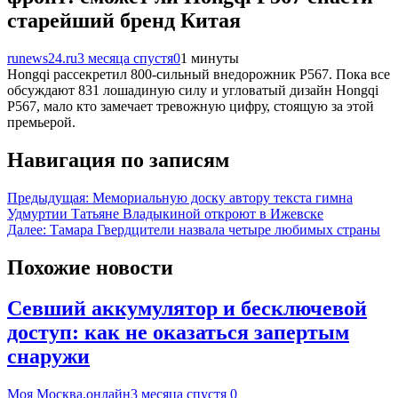
старейший бренд Китая
runews24.ru
3 месяца спустя
0
1 минуты
Hongqi рассекретил 800-сильный внедорожник P567. Пока все
обсуждают 831 лошадиную силу и угловатый дизайн Hongqi
P567, мало кто замечает тревожную цифру, стоящую за этой
премьерой.
Навигация по записям
Предыдущая:
Мемориальную доску автору текста гимна
Удмуртии Татьяне Владыкиной откроют в Ижевске
Далее:
Тамара Гвердцители назвала четыре любимых страны
Похожие новости
Севший аккумулятор и бесключевой
доступ: как не оказаться запертым
снаружи
Моя Москва.онлайн
3 месяца спустя
0