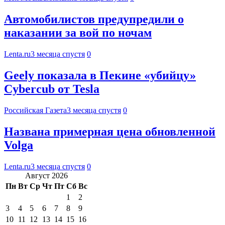
Автомобилистов предупредили о
наказании за вой по ночам
Lenta.ru
3 месяца спустя
0
Geely показала в Пекине «убийцу»
Cybercub от Tesla
Российская Газета
3 месяца спустя
0
Названа примерная цена обновленной
Volga
Lenta.ru
3 месяца спустя
0
Август 2026
Пн
Вт
Ср
Чт
Пт
Сб
Вс
1
2
3
4
5
6
7
8
9
10
11
12
13
14
15
16