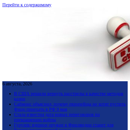
Перейти к содержимому
6 августа, 2026
В США решили вернуть расстрелы в качестве методов
казни
Саймонс объяснил, почему европейцы не хотят пустить
Фицо приехать в РФ 9 мая
Стала известна дата новых переговоров по
прекращению войны
Гурулев: ядерное оружие в Финляндии станет для