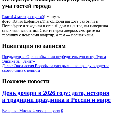
ума гостей города
ГлагоL
4 месяца спустя
0
1 минуты
фото: Юлия Елфимова/ГлагоL Если вы хоть раз были в
Петербурге и заходили в старый дом в центре, вы наверняка
сталкивались с этим. Стоите перед дверью, смотрите на
табличку с номерами квартир, а там — полная каша.
Навигация по записям
Предыдущая:
Орлов объяснил неубедительную игру Луиса
Энрике за «Зенит»
Далее:
Экс-пассия Воробьева раскрыла всю правду о родстве
своего сына с певцом
Похожие новости
День дочери в 2026 году: дата, история
и традиции праздника в России и мире
Вечерняя Москва
4 месяца спустя
0