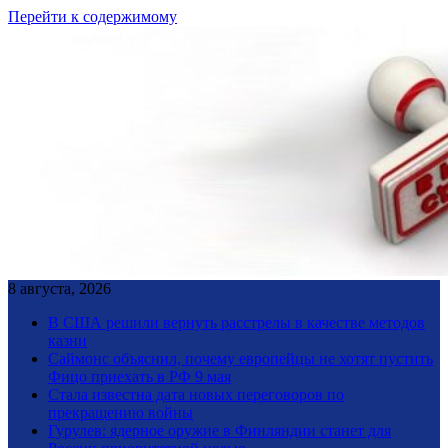
Перейти к содержимому
8 августа, 2026
В США решили вернуть расстрелы в качестве методов
казни
Саймонс объяснил, почему европейцы не хотят пустить
Фицо приехать в РФ 9 мая
Стала известна дата новых переговоров по
прекращению войны
Гурулев: ядерное оружие в Финляндии станет для