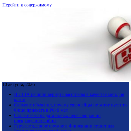
Перейти к содержимому
10 августа, 2026
В США решили вернуть расстрелы в качестве методов
казни
Саймонс объяснил, почему европейцы не хотят пустить
Фицо приехать в РФ 9 мая
Стала известна дата новых переговоров по
прекращению войны
Гурулев: ядерное оружие в Финляндии станет для