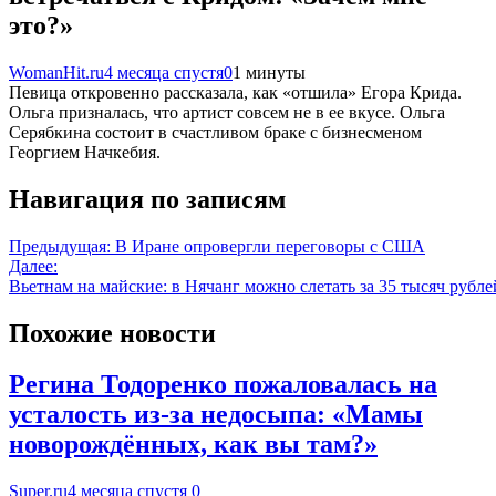
это?»
WomanHit.ru
4 месяца спустя
0
1 минуты
Певица откровенно рассказала, как «отшила» Егора Крида.
Ольга призналась, что артист совсем не в ее вкусе. Ольга
Серябкина состоит в счастливом браке с бизнесменом
Георгием Начкебия.
Навигация по записям
Предыдущая:
В Иране опровергли переговоры с США
Далее:
Вьетнам на майские: в Нячанг можно слетать за 35 тысяч рубле
Похожие новости
Регина Тодоренко пожаловалась на
усталость из-за недосыпа: «Мамы
новорождённых, как вы там?»
Super.ru
4 месяца спустя
0