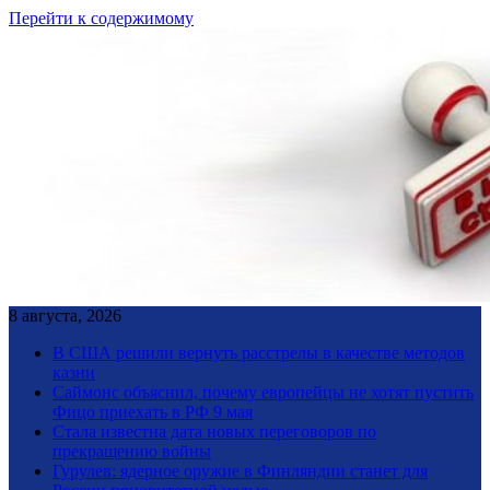
Перейти к содержимому
8 августа, 2026
В США решили вернуть расстрелы в качестве методов
казни
Саймонс объяснил, почему европейцы не хотят пустить
Фицо приехать в РФ 9 мая
Стала известна дата новых переговоров по
прекращению войны
Гурулев: ядерное оружие в Финляндии станет для