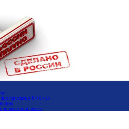
зни
ицо приехать в РФ 9 мая
 войны
и приоритетной целью