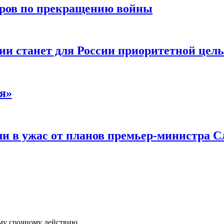
воров по прекращению войны
ии станет для России приоритетной цел
я»
и в ужас от планов премьер-министра С
ому срочному действию