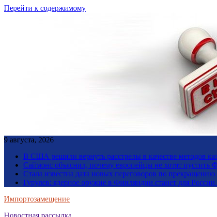
Перейти к содержимому
9 августа, 2026
В США решили вернуть расстрелы в качестве методов ка
Саймонс объяснил, почему европейцы не хотят пустить Ф
Стала известна дата новых переговоров по прекращению
Гурулев: ядерное оружие в Финляндии станет для Росси
Импортозамещение
Новостная рассылка