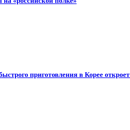
 на «российской полке»
ыстрого приготовления в Корее открое