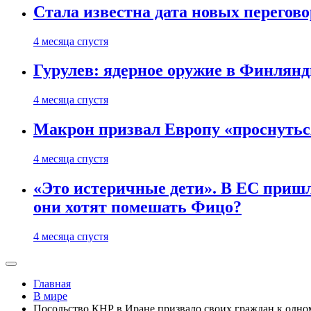
Стала известна дата новых перего
4 месяца спустя
Гурулев: ядерное оружие в Финлянд
4 месяца спустя
Макрон призвал Европу «проснутьс
4 месяца спустя
«Это истеричные дети». В ЕС пришл
они хотят помешать Фицо?
4 месяца спустя
Главная
В мире
Посольство КНР в Иране призвало своих граждан к одн