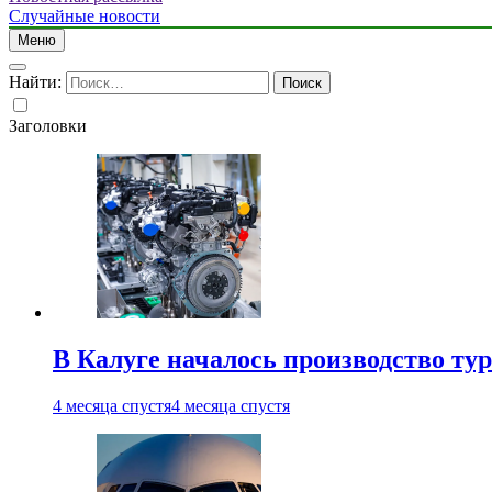
Случайные новости
Меню
Найти:
Заголовки
В Калуге началось производство ту
4 месяца спустя
4 месяца спустя