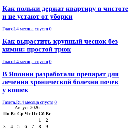
Как польки держат квартиру в чистоте
и не устают от уборки
ГлагоL
4 месяца спустя
0
Как вырастить крупный чеснок без
химии: простой трюк
ГлагоL
4 месяца спустя
0
В Японии разработали препарат для
лечения хронической болезни почек
у кошек
Газета.Ru
4 месяца спустя
0
Август 2026
Пн
Вт
Ср
Чт
Пт
Сб
Вс
1
2
3
4
5
6
7
8
9