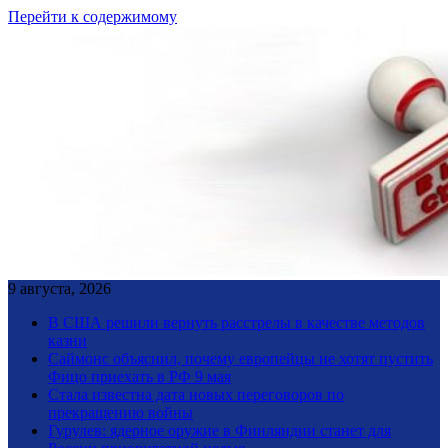
Перейти к содержимому
9 августа, 2026
В США решили вернуть расстрелы в качестве методов
казни
Саймонс объяснил, почему европейцы не хотят пустить
Фицо приехать в РФ 9 мая
Стала известна дата новых переговоров по
прекращению войны
Гурулев: ядерное оружие в Финляндии станет для