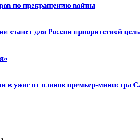
воров по прекращению войны
ии станет для России приоритетной цел
я»
и в ужас от планов премьер-министра С
во