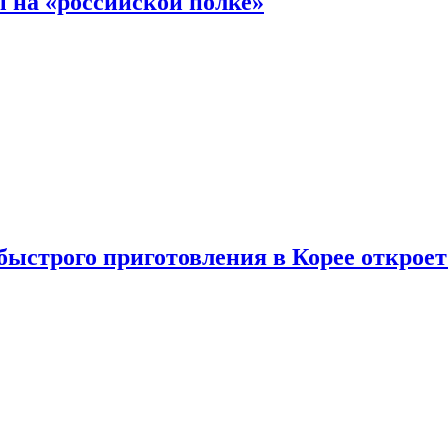
 на «российской полке»
ыстрого приготовления в Корее открое