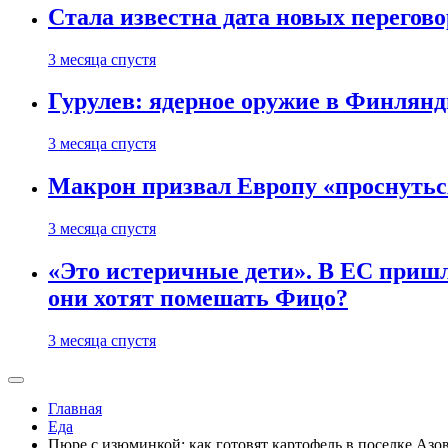
Стала известна дата новых перего
3 месяца спустя
Гурулев: ядерное оружие в Финлянд
3 месяца спустя
Макрон призвал Европу «проснутьс
3 месяца спустя
«Это истеричные дети». В ЕС пришл
они хотят помешать Фицо?
3 месяца спустя
Главная
Еда
Пюре с изюминкой: как готовят картофель в поселке Азо