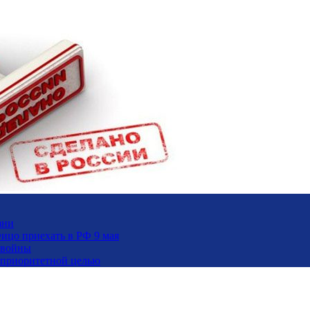
зни
ицо приехать в РФ 9 мая
 войны
и приоритетной целью