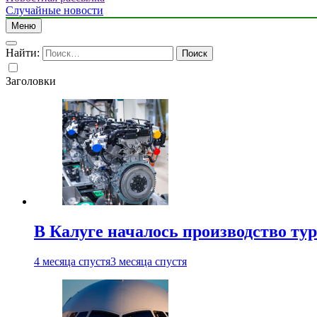
Случайные новости
Меню
Найти:
Заголовки
В Калуге началось производство ту
4 месяца спустя
3 месяца спустя