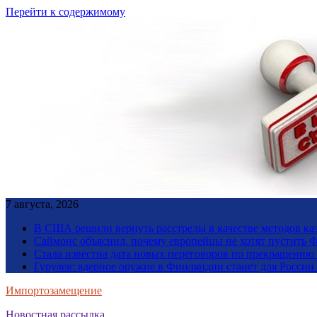
Перейти к содержимому
7 августа, 2026
В США решили вернуть расстрелы в качестве методов ка
Саймонс объяснил, почему европейцы не хотят пустить Ф
Стала известна дата новых переговоров по прекращению
Гурулев: ядерное оружие в Финляндии станет для Росси
Импортозамещение
Новостная рассылка