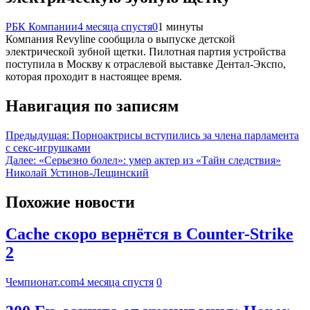
РБК Компании
4 месяца спустя
0
1 минуты
Компания Revyline сообщила о выпуске детской
электрической зубной щетки. Пилотная партия устройства
поступила в Москву к отраслевой выставке Дентал-Экспо,
которая проходит в настоящее время.
Навигация по записям
Предыдущая:
Порноактрисы вступились за члена парламента
с секс-игрушками
Далее:
«Серьезно болел»: умер актер из «Тайн следствия»
Николай Устинов-Лещинский
Похожие новости
Cache скоро вернётся в Counter-Strike
2
Чемпионат.com
4 месяца спустя
0