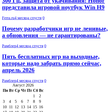
300 Гц, защита от укачивания: Honor
представила игровой ноутбук Win H9
Ferra.ru
4 месяца спустя
0
Почему разработчики игр не ленивые,
а обновления — не гарантированы?
Рамблер
4 месяца спустя
0
Пять бесплатных игр на выходные,
которые надо забрать прямо сейчас,
апрель 2026
Рамблер
4 месяца спустя
0
Август 2026
Пн
Вт
Ср
Чт
Пт
Сб
Вс
1
2
3
4
5
6
7
8
9
10
11
12
13
14
15
16