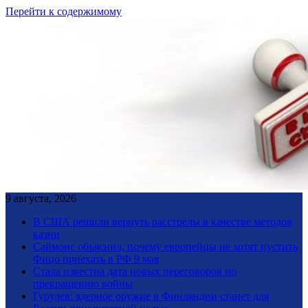
Перейти к содержимому
9 августа, 2026
В США решили вернуть расстрелы в качестве методов
казни
Саймонс объяснил, почему европейцы не хотят пустить
Фицо приехать в РФ 9 мая
Стала известна дата новых переговоров по
прекращению войны
Гурулев: ядерное оружие в Финляндии станет для