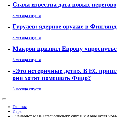
Стала известна дата новых перего
3 месяца спустя
Гурулев: ядерное оружие в Финлянд
3 месяца спустя
Макрон призвал Европу «проснутьс
3 месяца спустя
«Это истеричные дети». В ЕС пришл
они хотят помешать Фицо?
3 месяца спустя
Главная
Игры
Сценарист Mass Effect опроверг слух и у Apple будет нов