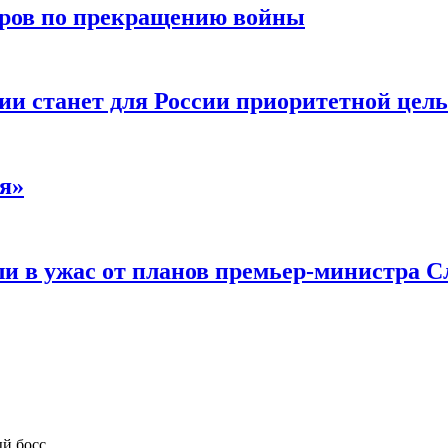
воров по прекращению войны
ии станет для России приоритетной цел
я»
и в ужас от планов премьер-министра С
ый босс