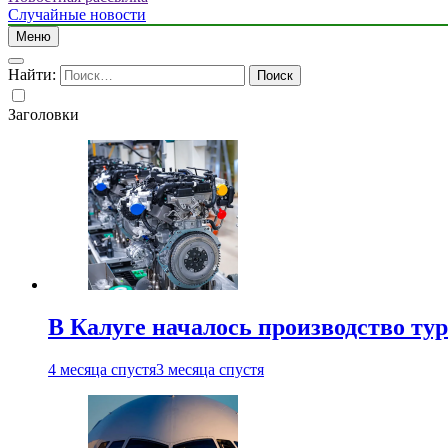
Случайные новости
Меню
Найти:
Заголовки
В Калуге началось производство ту
4 месяца спустя
3 месяца спустя