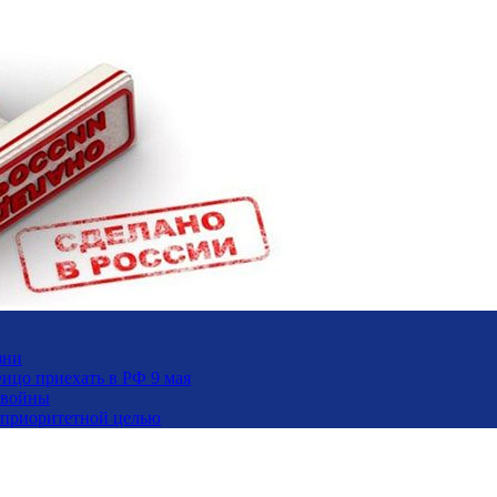
зни
ицо приехать в РФ 9 мая
 войны
и приоритетной целью