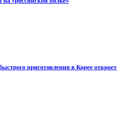
 на «российской полке»
ыстрого приготовления в Корее открое