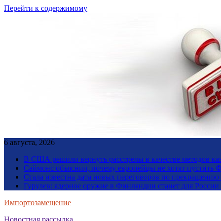
Перейти к содержимому
6 августа, 2026
В США решили вернуть расстрелы в качестве методов ка
Саймонс объяснил, почему европейцы не хотят пустить Ф
Стала известна дата новых переговоров по прекращению
Гурулев: ядерное оружие в Финляндии станет для Росси
Импортозамещение
Новостная рассылка