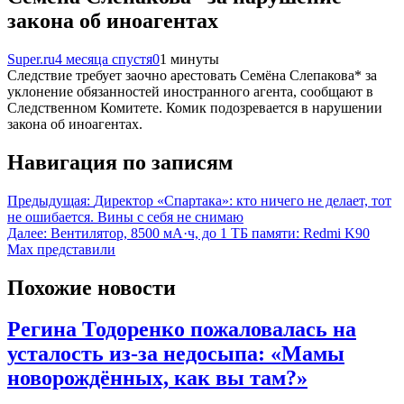
закона об иноагентах
Super.ru
4 месяца спустя
0
1 минуты
Следствие требует заочно арестовать Семёна Слепакова* за
уклонение обязанностей иностранного агента, сообщают в
Следственном Комитете. Комик подозревается в нарушении
закона об иноагентах.
Навигация по записям
Предыдущая:
Директор «Спартака»: кто ничего не делает, тот
не ошибается. Вины с себя не снимаю
Далее:
Вентилятор, 8500 мА·ч, до 1 ТБ памяти: Redmi K90
Max представили
Похожие новости
Регина Тодоренко пожаловалась на
усталость из-за недосыпа: «Мамы
новорождённых, как вы там?»