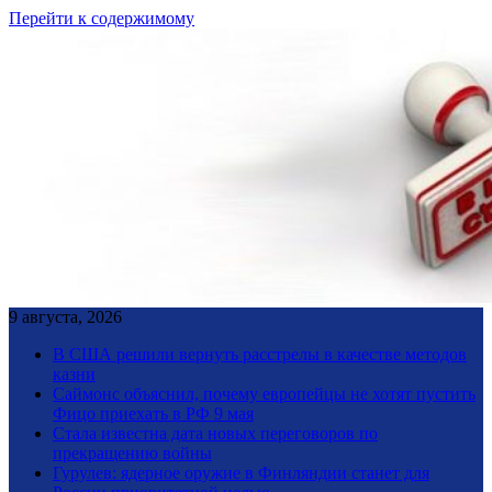
Перейти к содержимому
9 августа, 2026
В США решили вернуть расстрелы в качестве методов
казни
Саймонс объяснил, почему европейцы не хотят пустить
Фицо приехать в РФ 9 мая
Стала известна дата новых переговоров по
прекращению войны
Гурулев: ядерное оружие в Финляндии станет для