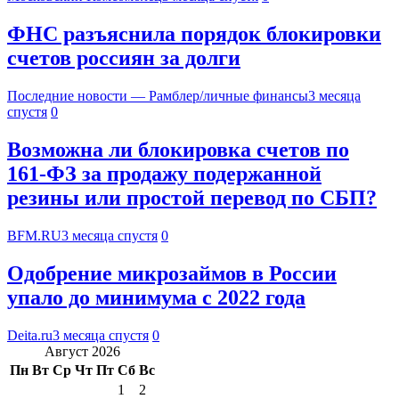
ФНС разъяснила порядок блокировки
счетов россиян за долги
Последние новости — Рамблер/личные финансы
3 месяца
спустя
0
Возможна ли блокировка счетов по
161-ФЗ за продажу подержанной
резины или простой перевод по СБП?
BFM.RU
3 месяца спустя
0
Одобрение микрозаймов в России
упало до минимума с 2022 года
Deita.ru
3 месяца спустя
0
Август 2026
Пн
Вт
Ср
Чт
Пт
Сб
Вс
1
2