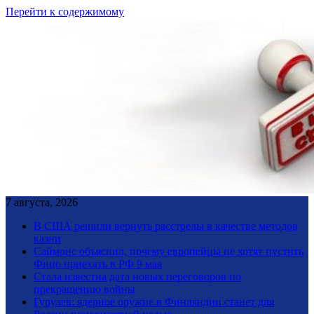
Перейти к содержимому
7 августа, 2026
В США решили вернуть расстрелы в качестве методов
казни
Саймонс объяснил, почему европейцы не хотят пустить
Фицо приехать в РФ 9 мая
Стала известна дата новых переговоров по
прекращению войны
Гурулев: ядерное оружие в Финляндии станет для