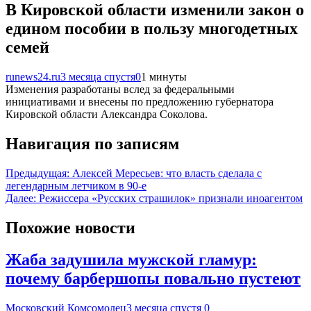
В Кировской области изменили закон о
едином пособии в пользу многодетных
семей
runews24.ru
3 месяца спустя
0
1 минуты
Изменения разработаны вслед за федеральными
инициативами и внесены по предложению губернатора
Кировской области Александра Соколова.
Навигация по записям
Предыдущая:
Алексей Мересьев: что власть сделала с
легендарным летчиком в 90-е
Далее:
Режиссера «Русских страшилок» признали иноагентом
Похожие новости
Жаба задушила мужской гламур:
почему барбершопы повально пустеют
Московский Комсомолец
3 месяца спустя
0